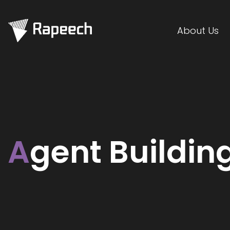
About Us
A
gent Buildin