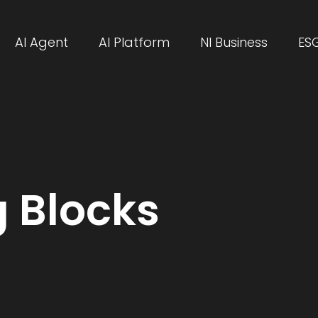
AI Agent
AI Platform
NI Business
ES
g Blocks