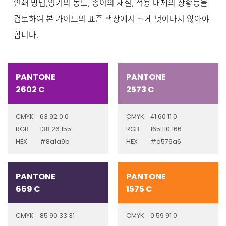
인쇄 방법,잉키의 농도, 종이의 재질, 적용 매체의 상황등을
검토하여 본 가이드의 표준 색상에서 크게 벗어나지 않아야
합니다.
PANTONE
PANTONE
2602 C
2573 C
CMYK
63 92 0 0
CMYK
41 60 11 0
RGB
138 26 155
RGB
165 110 166
HEX
#8a1a9b
HEX
#a576a6
PANTONE
PANTONE
669 C
1575 C
CMYK
85 90 33 31
CMYK
0 59 91 0