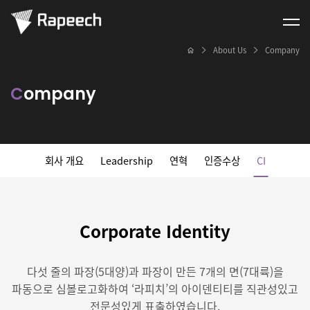
About Us
Company
C
ompany
회사 개요
Leadership
연혁
인증수상
CI
C
orporate Identity
다섯 줄의 파장(5대양)과 파장이 만든 7개의 면(7대륙)을
파동으로 심볼로고화하여 ‘라피치’의 아이덴티티를 직관성있고
전문성있게 표출하였습니다.