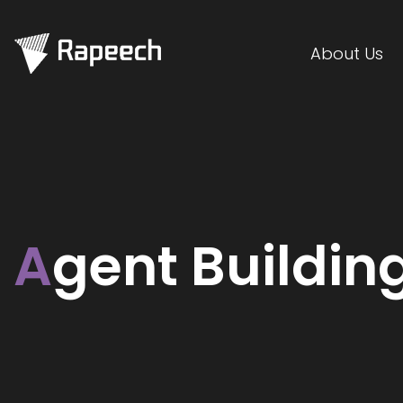
About Us
A
gent Buildin