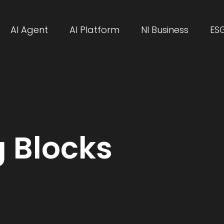
AI Agent
AI Platform
NI Business
ES
g Blocks