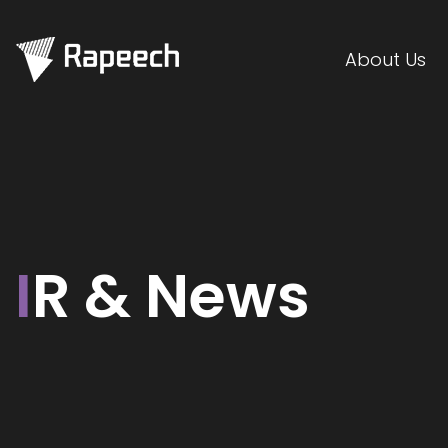
About Us
I
R & News